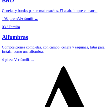
BRD
Cenefas y bordes para rematar suelos. El acabado que enmarca.
196
piezas
Ver familia
→
03
/ Familia
Alfombras
Composiciones completas, con campo, cenefa y esquinas, listas para
instalar como una alfombra.
4
piezas
Ver familia
→