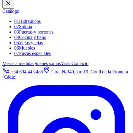
Catálogo
01
Hidráulicos
02
Solería
03
Puertas y portones
04
Cocina y baño
05
Vigas y tejas
06
Muebles
07
Piezas especiales
Mesas a medida
Quiénes somos
Visita
Contacto
+34 694 443 485
Ctra. N-340, km 19. Conil de la Frontera
(Cádiz)