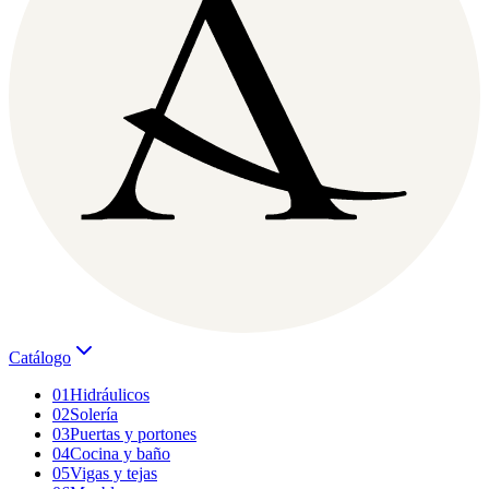
Catálogo
01
Hidráulicos
02
Solería
03
Puertas y portones
04
Cocina y baño
05
Vigas y tejas